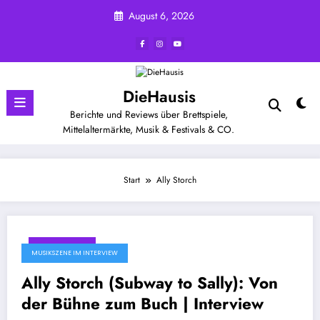
Zum
August 6, 2026
Inhalt
springen
DieHausis
Berichte und Reviews über Brettspiele,
Mittelaltermärkte, Musik & Festivals & CO.
Start
Ally Storch
Juni 21, 2026
MUSIKSZENE IM INTERVIEW
Ally Storch (Subway to Sally): Von
der Bühne zum Buch | Interview