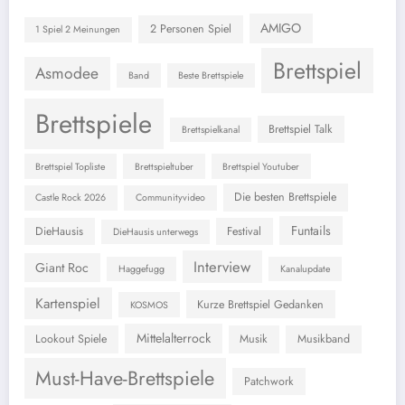
AMIGO
2 Personen Spiel
1 Spiel 2 Meinungen
Brettspiel
Asmodee
Band
Beste Brettspiele
Brettspiele
Brettspiel Talk
Brettspielkanal
Brettspiel Topliste
Brettspieltuber
Brettspiel Youtuber
Die besten Brettspiele
Castle Rock 2026
Communityvideo
Funtails
DieHausis
Festival
DieHausis unterwegs
Interview
Giant Roc
Haggefugg
Kanalupdate
Kartenspiel
Kurze Brettspiel Gedanken
KOSMOS
Mittelalterrock
Lookout Spiele
Musik
Musikband
Must-Have-Brettspiele
Patchwork