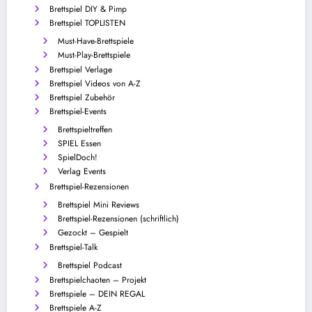
Brettspiel DIY & Pimp
Brettspiel TOPLISTEN
Must-Have-Brettspiele
Must-Play-Brettspiele
Brettspiel Verlage
Brettspiel Videos von A-Z
Brettspiel Zubehör
Brettspiel-Events
Brettspieltreffen
SPIEL Essen
SpielDoch!
Verlag Events
Brettspiel-Rezensionen
Brettspiel Mini Reviews
Brettspiel-Rezensionen (schriftlich)
Gezockt – Gespielt
Brettspiel-Talk
Brettspiel Podcast
Brettspielchaoten – Projekt
Brettspiele – DEIN REGAL
Brettspiele A-Z