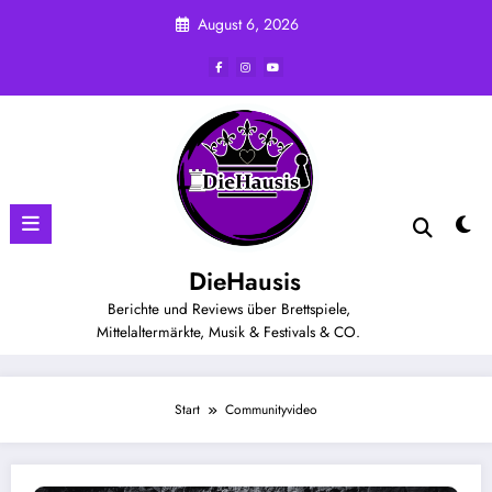
Zum
August 6, 2026
Inhalt
springen
DieHausis
Berichte und Reviews über Brettspiele,
Mittelaltermärkte, Musik & Festivals & CO.
Start
Communityvideo