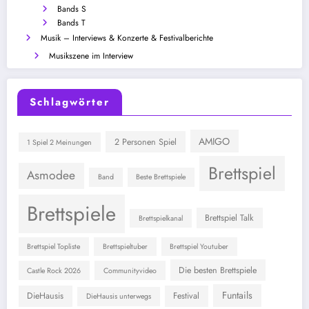
Bands S
Bands T
Musik – Interviews & Konzerte & Festivalberichte
Musikszene im Interview
Schlagwörter
AMIGO
2 Personen Spiel
1 Spiel 2 Meinungen
Brettspiel
Asmodee
Band
Beste Brettspiele
Brettspiele
Brettspiel Talk
Brettspielkanal
Brettspiel Topliste
Brettspieltuber
Brettspiel Youtuber
Die besten Brettspiele
Castle Rock 2026
Communityvideo
Funtails
DieHausis
Festival
DieHausis unterwegs