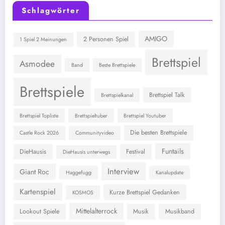
Schlagwörter
AMIGO
2 Personen Spiel
1 Spiel 2 Meinungen
Brettspiel
Asmodee
Band
Beste Brettspiele
Brettspiele
Brettspiel Talk
Brettspielkanal
Brettspiel Topliste
Brettspieltuber
Brettspiel Youtuber
Die besten Brettspiele
Castle Rock 2026
Communityvideo
Funtails
DieHausis
Festival
DieHausis unterwegs
Interview
Giant Roc
Haggefugg
Kanalupdate
Kartenspiel
Kurze Brettspiel Gedanken
KOSMOS
Mittelalterrock
Lookout Spiele
Musik
Musikband