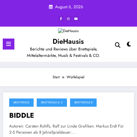
Zum
August 6, 2026
Inhalt
springen
DieHausis
Berichte und Reviews über Brettspiele,
Mittelaltermärkte, Musik & Festivals & CO.
Start
Würfelspiel
BRETTSPIELE
BRETTSPIELE A-Z
BRETTSPIELE B
November 20, 2025
BIDDLE
Autoren: Carsten Rohlfs, Ralf zur Linde Grafiken: Markus Erdt Für
2-5 Personen ab 8 JahreSpieldauer:…