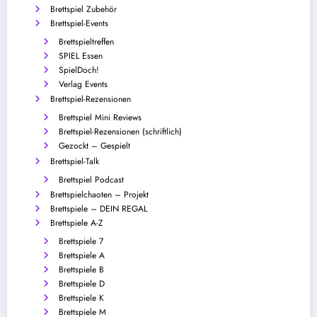
Brettspiel Zubehör
Brettspiel-Events
Brettspieltreffen
SPIEL Essen
SpielDoch!
Verlag Events
Brettspiel-Rezensionen
Brettspiel Mini Reviews
Brettspiel-Rezensionen (schriftlich)
Gezockt – Gespielt
Brettspiel-Talk
Brettspiel Podcast
Brettspielchaoten – Projekt
Brettspiele – DEIN REGAL
Brettspiele A-Z
Brettspiele 7
Brettspiele A
Brettspiele B
Brettspiele D
Brettspiele K
Brettspiele M