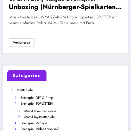
Unboxing (Nürnberger-Spielkarten-
Verlag NSV 2021) Würfelspiel
https://youtu.be/OWYAj2ZwRQM Unboxingzeit mit SPLITTER ein
Neuheit
neues einfaches Roll & Write - Tanja packt mit Euch…
Weiterlesen
Kategorien
Brettspiele
Brettspiel DIY & Pimp
Brettspiel TOPLISTEN
Must-Have-Brettspiele
Must-Play-Brettspiele
Brettspiel Verlage
Brettspiel Videos von A-Z