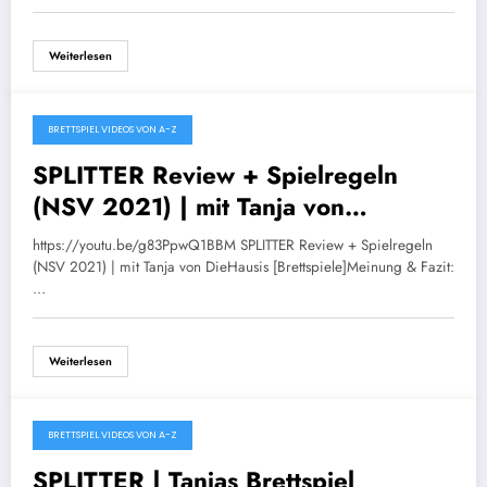
Weiterlesen
BRETTSPIEL VIDEOS VON A-Z
Januar 29, 2022
SPLITTER Review + Spielregeln
(NSV 2021) | mit Tanja von
DieHausis [Brettspiele]
https://youtu.be/g83PpwQ1BBM SPLITTER Review + Spielregeln
(NSV 2021) | mit Tanja von DieHausis [Brettspiele]Meinung & Fazit:
…
Weiterlesen
BRETTSPIEL VIDEOS VON A-Z
Oktober 25, 2021
SPLITTER | Tanjas Brettspiel