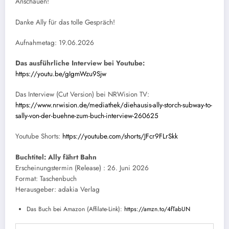
Anschauen!
Danke Ally für das tolle Gespräch!
Aufnahmetag: 19.06.2026
Das ausführliche Interview bei Youtube:
https://youtu.be/gIgmWzu9Sjw
Das Interview (Cut Version) bei NRWision TV:
https://www.nrwision.de/mediathek/diehausis-ally-storch-subway-to-
sally-von-der-buehne-zum-buch-interview-260625
Youtube Shorts:
https://youtube.com/shorts/JFcr9FLrSkk
Buchtitel: Ally fährt Bahn
Erscheinungstermin (Release) : 26. Juni 2026
Format: Taschenbuch
Herausgeber: adakia Verlag
Das Buch bei Amazon (Affilate-Link):
https://amzn.to/4fTabUN