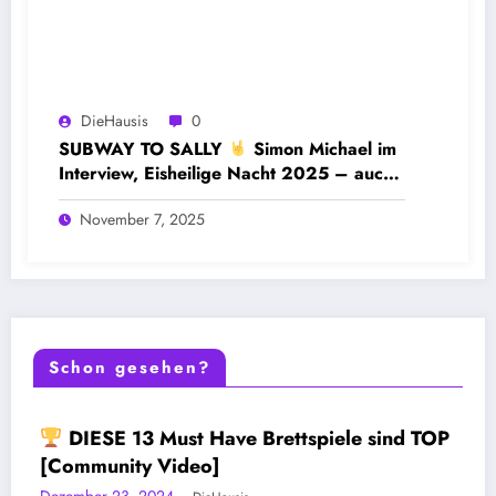
DieHausis
0
SUBWAY TO SALLY
Simon Michael im
Interview, Eisheilige Nacht 2025 – auch
noch 2026?
November 7, 2025
Schon gesehen?
SPIEL TOPLISTEN
IESE 13 Must Have Brettspiele sind TOP
MUST-HAVE-BRETTSPIELE
DIESE
MUST-HA
mmunity Video]
[Com
ber 23, 2024
Novemb