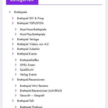
Brettspiele
Brettspiel DIY & Pimp
Brettspiel TOPLISTEN
Must-Have-Brettspiele
Must-Play-Brettspiele
Brettspiel Verlage
Brettspiel Videos von A-Z
Brettspiel Zubehör
Brettspiel-Events
Brettspieltreffen
SPIEL Essen
SpielDoch!
Verlag Events
Brettspiel-Rezensionen
Brettspiel Mini Reviews
Brettspiel-Rezensionen (schriftlich)
Gezockt – Gespielt
Brettspiel-Talk
Brettspiel Podcast