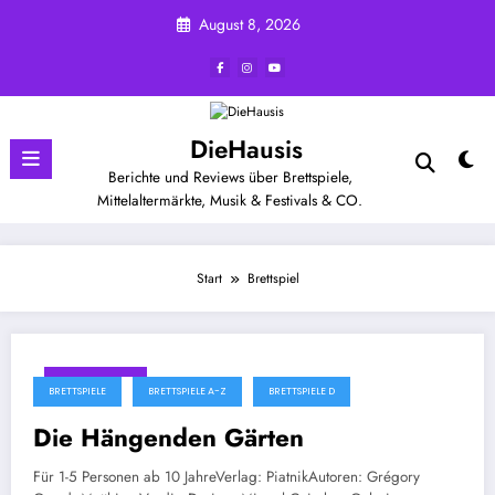
Zum
August 8, 2026
Inhalt
springen
DieHausis
Berichte und Reviews über Brettspiele,
Mittelaltermärkte, Musik & Festivals & CO.
Start
Brettspiel
Juli 27, 2026
BRETTSPIELE
BRETTSPIELE A-Z
BRETTSPIELE D
Die Hängenden Gärten
Für 1-5 Personen ab 10 JahreVerlag: PiatnikAutoren: Grégory