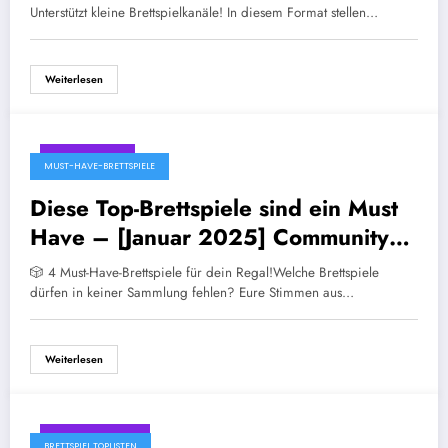
Unterstützt kleine Brettspielkanäle! In diesem Format stellen…
Weiterlesen
März 6, 2025
MUST-HAVE-BRETTSPIELE
Diese Top-Brettspiele sind ein Must
Have – [Januar 2025] Community
Video Folge 42
🎲 4 Must-Have-Brettspiele für dein Regal!Welche Brettspiele
dürfen in keiner Sammlung fehlen? Eure Stimmen aus…
Weiterlesen
Februar 5, 2025
BRETTSPIEL TOPLISTEN