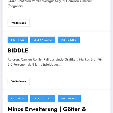
Grard, Matthieu VerdierDesign: Miguel Coimbra Galerie:
[foogallery…
Weiterlesen
BRETTSPIELE
BRETTSPIELE A-Z
BRETTSPIELE B
November 20, 2025
BIDDLE
Autoren: Carsten Rohlfs, Ralf zur Linde Grafiken: Markus Erdt Für
2-5 Personen ab 8 JahreSpieldauer:…
Weiterlesen
BRETTSPIELE
BRETTSPIELE A-Z
BRETTSPIELE M
November 19, 2025
Minos Erweiterung | Götter &