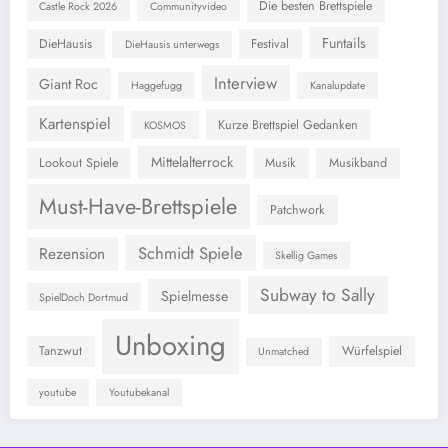
Die besten Brettspiele
Castle Rock 2026
Communityvideo
Funtails
DieHausis
Festival
DieHausis unterwegs
Interview
Giant Roc
Haggefugg
Kanalupdate
Kartenspiel
Kurze Brettspiel Gedanken
KOSMOS
Mittelalterrock
Lookout Spiele
Musik
Musikband
Must-Have-Brettspiele
Patchwork
Schmidt Spiele
Rezension
Skellig Games
Subway to Sally
Spielmesse
SpielDoch Dortmud
Unboxing
Tanzwut
Würfelspiel
Unmatched
youtube
Youtubekanal