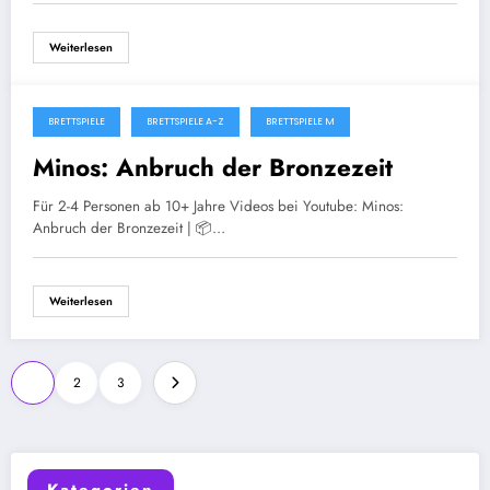
Weiterlesen
BRETTSPIELE
BRETTSPIELE A-Z
BRETTSPIELE M
Januar 24, 2025
Minos: Anbruch der Bronzezeit
Für 2-4 Personen ab 10+ Jahre Videos bei Youtube: Minos:
Anbruch der Bronzezeit | 📦…
Weiterlesen
Seitennummerierung
1
2
3
der
Beiträge
Kategorien