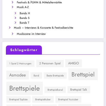
Festivals & PLWM & Mittelaltermärkte
Musik A-Z
Bands H
Bands S
Bands T
Musik – Interviews & Konzerte & Festivalberichte
Musikszene im Interview
Schlagwörter
AMIGO
2 Personen Spiel
1 Spiel 2 Meinungen
Brettspiel
Asmodee
Band
Beste Brettspiele
Brettspiele
Brettspiel Talk
Brettspielkanal
Brettspiel Topliste
Brettspieltuber
Brettspiel Youtuber