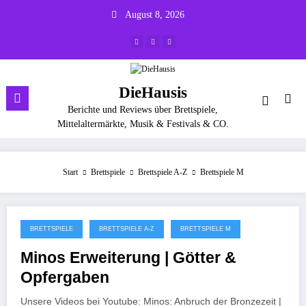
Zum
August 8, 2026
Inhalt
springen
DieHausis
Berichte und Reviews über Brettspiele,
Mittelaltermärkte, Musik & Festivals & CO.
Start
Brettspiele
Brettspiele A-Z
Brettspiele M
BRETTSPIELE
BRETTSPIELE A-Z
BRETTSPIELE M
November 19, 2025
Minos Erweiterung | Götter &
Opfergaben
Unsere Videos bei Youtube: Minos: Anbruch der Bronzezeit |