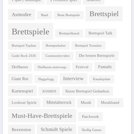
2 Personen Spiel
1 Spiel 2 Meinungen
Brettspiel
Asmodee
Band
Beste Brettspiele
Brettspiele
Brettspiel Talk
Brettspielkanal
Brettspiel Topliste
Brettspieltuber
Brettspiel Youtuber
Die besten Brettspiele
Castle Rock 2026
Communityvideo
Funtails
DieHausis
Festival
DieHausis unterwegs
Interview
Giant Roc
Haggefugg
Kanalupdate
Kartenspiel
Kurze Brettspiel Gedanken
KOSMOS
Mittelalterrock
Lookout Spiele
Musik
Musikband
Must-Have-Brettspiele
Patchwork
Schmidt Spiele
Rezension
Skellig Games