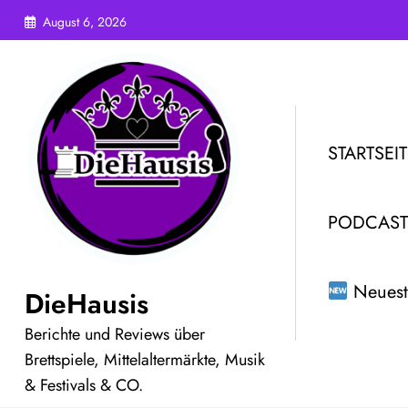
Zum
August 6, 2026
Inhalt
springen
STARTSEIT
PODCAST
Neuest
DieHausis
Berichte und Reviews über
Brettspiele, Mittelaltermärkte, Musik
& Festivals & CO.