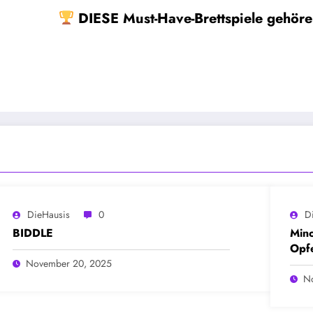
DIESE Must-Have-Brettspiele gehör
DieHausis
0
D
BIDDLE
Mino
Opf
November 20, 2025
N