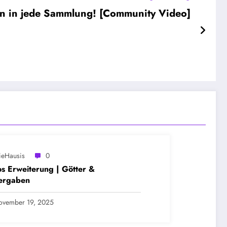
en in jede Sammlung! [Community Video]
ieHausis
0
s Erweiterung | Götter &
ergaben
ovember 19, 2025