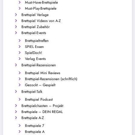
Must-Have-Brettspiele
Must-Play-Brettspiele
Brettspiel Verlage
Brettspiel Videos von A-Z
Brettspiel Zubehör
Brettspiel-Events
Brettspieltreffen
SPIEL Essen
SpielDoch!
Verlag Events
Brettspiel-Rezensionen
Brettspiel Mini Reviews
Brettspiel-Rezensionen (schriftlich)
Gezockt – Gespielt
Brettspiel-Talk
Brettspiel Podcast
Brettspielchaoten – Projekt
Brettspiele – DEIN REGAL
Brettspiele A-Z
Brettspiele 7
Brettspiele A