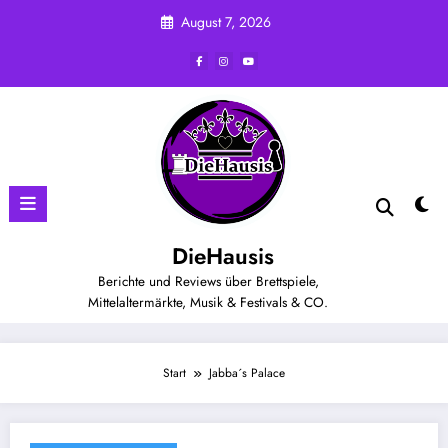
Zum
August 7, 2026
Inhalt
springen
DieHausis
Berichte und Reviews über Brettspiele,
Mittelaltermärkte, Musik & Festivals & CO.
Start
Jabba´s Palace