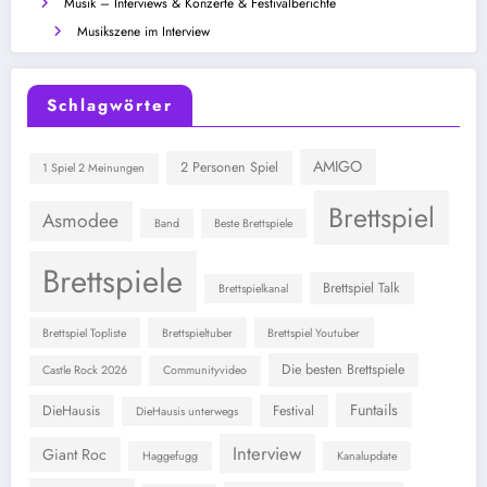
Musik – Interviews & Konzerte & Festivalberichte
Musikszene im Interview
Schlagwörter
AMIGO
2 Personen Spiel
1 Spiel 2 Meinungen
Brettspiel
Asmodee
Band
Beste Brettspiele
Brettspiele
Brettspiel Talk
Brettspielkanal
Brettspiel Topliste
Brettspieltuber
Brettspiel Youtuber
Die besten Brettspiele
Castle Rock 2026
Communityvideo
Funtails
DieHausis
Festival
DieHausis unterwegs
Interview
Giant Roc
Haggefugg
Kanalupdate