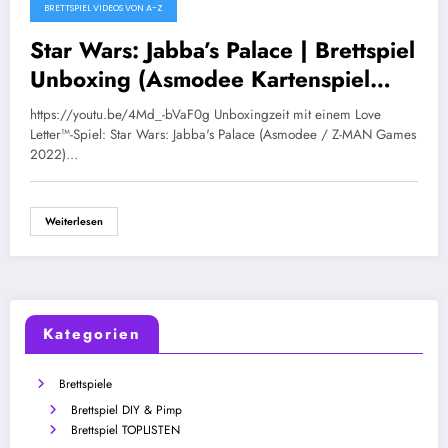
BRETTSPIEL VIDEOS VON A-Z
März 28, 2022
Star Wars: Jabba’s Palace | Brettspiel
Unboxing (Asmodee Kartenspiel
2022) [Brettspiele]
https://youtu.be/4Md_-bVaF0g Unboxingzeit mit einem Love
Letter™-Spiel: Star Wars: Jabba's Palace (Asmodee / Z-MAN Games
2022)…
Weiterlesen
Kategorien
Brettspiele
Brettspiel DIY & Pimp
Brettspiel TOPLISTEN