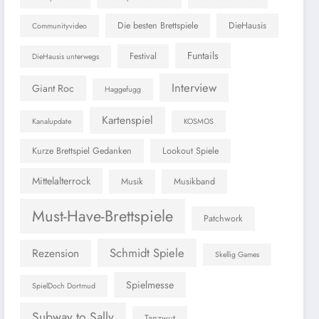
Die besten Brettspiele
DieHausis
Communityvideo
Funtails
Festival
DieHausis unterwegs
Interview
Giant Roc
Haggefugg
Kartenspiel
Kanalupdate
KOSMOS
Kurze Brettspiel Gedanken
Lookout Spiele
Mittelalterrock
Musik
Musikband
Must-Have-Brettspiele
Patchwork
Schmidt Spiele
Rezension
Skellig Games
Spielmesse
SpielDoch Dortmud
Subway to Sally
Tanzwut