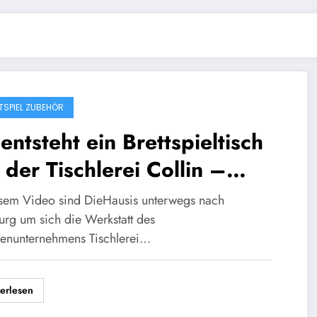
TSPIEL ZUBEHÖR
entsteht ein Brettspieltisch
 der Tischlerei Collin –
eHausis unterwegs
esem Video sind DieHausis unterwegs nach
urg um sich die Werkstatt des
ienunternehmens Tischlerei…
erlesen