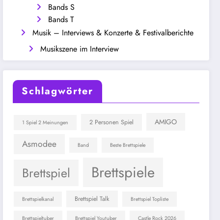
Bands S
Bands T
Musik – Interviews & Konzerte & Festivalberichte
Musikszene im Interview
Schlagwörter
AMIGO
2 Personen Spiel
1 Spiel 2 Meinungen
Asmodee
Band
Beste Brettspiele
Brettspiele
Brettspiel
Brettspiel Talk
Brettspielkanal
Brettspiel Topliste
Brettspieltuber
Brettspiel Youtuber
Castle Rock 2026