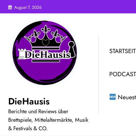
Zum
August 7, 2026
Inhalt
springen
STARTSEIT
PODCAST
Neuest
DieHausis
Berichte und Reviews über
Brettspiele, Mittelaltermärkte, Musik
& Festivals & CO.