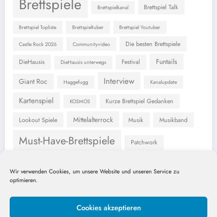
Brettspiele
Brettspiel Talk
Brettspielkanal
Brettspiel Topliste
Brettspieltuber
Brettspiel Youtuber
Die besten Brettspiele
Castle Rock 2026
Communityvideo
Funtails
DieHausis
Festival
DieHausis unterwegs
Interview
Giant Roc
Haggefugg
Kanalupdate
Kartenspiel
Kurze Brettspiel Gedanken
KOSMOS
Mittelalterrock
Lookout Spiele
Musik
Musikband
Must-Have-Brettspiele
Patchwork
Schmidt Spiele
Rezension
Skellig Games
Wir verwenden Cookies, um unsere Website und unseren Service zu
optimieren.
Subway to Sally
Spielmesse
SpielDoch Dortmud
Unboxing
Cookies akzeptieren
Tanzwut
Würfelspiel
Unmatched