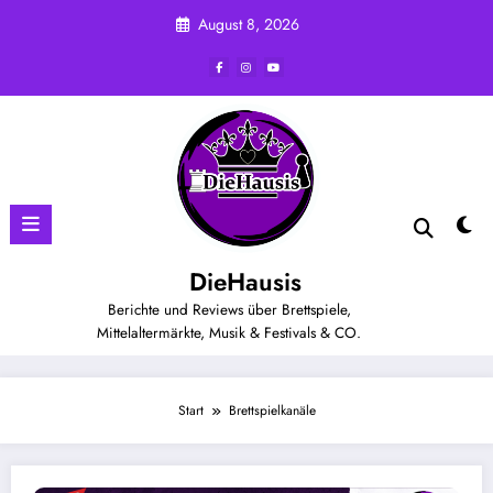
Zum
August 8, 2026
Inhalt
springen
DieHausis
Berichte und Reviews über Brettspiele,
Mittelaltermärkte, Musik & Festivals & CO.
Start
Brettspielkanäle