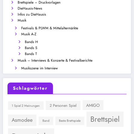
Brettspiele – Druckvorlagen
DieHausis-News
Infos zu DieHausis
Musik
Festivals & PLWM & Mittelaltermärkte
Musik A-Z
Bands H
Bands S
Bands T
Musik – Interviews & Konzerte & Festivalberichte
Musikszene im Interview
Schlagwörter
AMIGO
2 Personen Spiel
1 Spiel 2 Meinungen
Brettspiel
Asmodee
Band
Beste Brettspiele