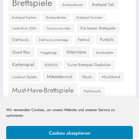
Brettspiele
Brettspiel Talk
Brettspielkanal
Brettspiel Topliste
Brettspieltuber
Brettspiel Youtuber
Die besten Brettspiele
Castle Rock 2026
Communityvideo
Funtails
DieHausis
Festival
DieHausis unterwegs
Interview
Giant Roc
Haggefugg
Kanalupdate
Kartenspiel
Kurze Brettspiel Gedanken
KOSMOS
Mittelalterrock
Lookout Spiele
Musik
Musikband
Must-Have-Brettspiele
Patchwork
Schmidt Spiele
Rezension
Skellig Games
Wir verwenden Cookies, um unsere Website und unseren Service zu
optimieren.
Subway to Sally
Spielmesse
SpielDoch Dortmud
Unboxing
Cookies akzeptieren
Tanzwut
Würfelspiel
Unmatched