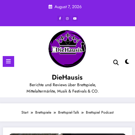
Zum
August 7, 2026
Inhalt
springen
DieHausis
Berichte und Reviews über Brettspiele,
Mittelaltermärkte, Musik & Festivals & CO.
Start
Brettspiele
Brettspiel-Talk
Brettspiel Podcast