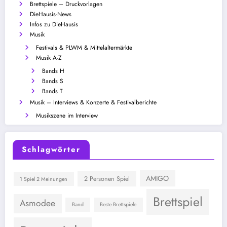
Brettspiele – Druckvorlagen
DieHausis-News
Infos zu DieHausis
Musik
Festivals & PLWM & Mittelaltermärkte
Musik A-Z
Bands H
Bands S
Bands T
Musik – Interviews & Konzerte & Festivalberichte
Musikszene im Interview
Schlagwörter
AMIGO
2 Personen Spiel
1 Spiel 2 Meinungen
Brettspiel
Asmodee
Band
Beste Brettspiele