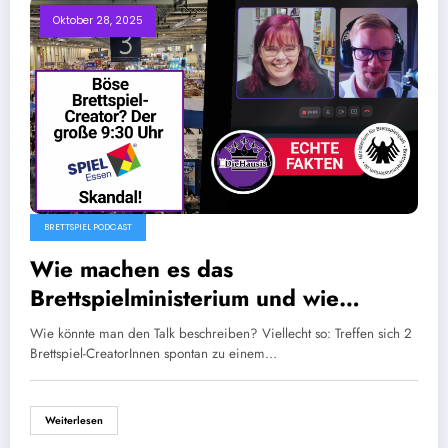
Oktober 28, 2025
BRETTSPIEL PODCAST
Wie machen es das
Brettspielministerium und wie
DieHausis? Mini-Podcast
Wie könnte man den Talk beschreiben? Viellecht so: Treffen sich 2
Brettspiel-CreatorInnen spontan zu einem…
Weiterlesen