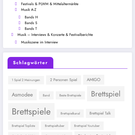
Festivals & PLWM & Mittelaltermärkte
Musik A-Z
Bands H
Bands S
Bands T
Musik – Interviews & Konzerte & Festivalberichte
Musikszene im Interview
Schlagwörter
AMIGO
2 Personen Spiel
1 Spiel 2 Meinungen
Brettspiel
Asmodee
Band
Beste Brettspiele
Brettspiele
Brettspiel Talk
Brettspielkanal
Brettspiel Topliste
Brettspieltuber
Brettspiel Youtuber