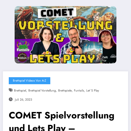
Brettspiel Videos Von A-Z
,
,
,
,
Brettspiel
Brettspiel Vorstellung
Brettspiele
Funtails
Let`s Play
Juli 26, 2023
COMET Spielvorstellung
und Lets Play –