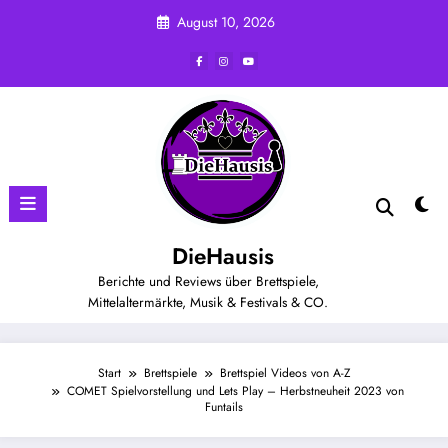
Zum
August 10, 2026
Inhalt
springen
DieHausis
Berichte und Reviews über Brettspiele,
Mittelaltermärkte, Musik & Festivals & CO.
Start
Brettspiele
Brettspiel Videos von A-Z
COMET Spielvorstellung und Lets Play – Herbstneuheit 2023 von
Funtails