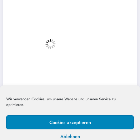
Wir verwenden Cookies, um unsere Website und unseren Service zu
optimieren.
ele sind TOP
DIESE 8 Must Have Brettspiele s
[Community Video-Umfrage]
Cookies akzeptieren
November 1, 2024
DieHausis
Ablehnen