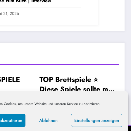
e zum Buch | Interview
ni 21, 2026
spiele ⭐
⭐TOP 11 Must Have
TSPIELE
MUST-HAVE-BRETTSPIELE
ele sollte man
Brettspiele – diese
 ODER?!
solltest Du dir
ieHausis
DieHausis
Dezember 15, 2023
n Cookies, um unsere Website und unseren Service zu optimieren.
anschauen!
akzeptieren
Ablehnen
Einstellungen anzeigen