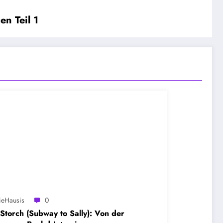
n Teil 1
ieHausis
0
 Storch (Subway to Sally): Von der