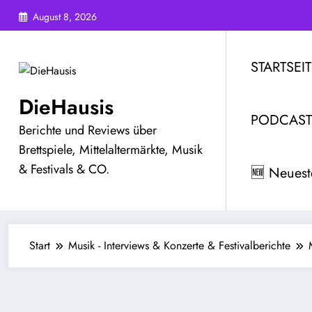
Zum
August 8, 2026
Inhalt
springen
STARTSEIT
DieHausis
PODCAST
Berichte und Reviews über
Brettspiele, Mittelaltermärkte, Musik
& Festivals & CO.
🆕 Neuest
Start
Musik - Interviews & Konzerte & Festivalberichte