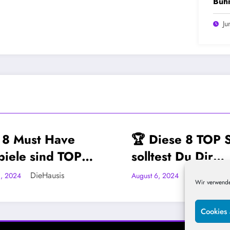
Bühn
Ju
🏆 Diese 8 TOP SPIELE
TOP Brett
MUST-HAVE-BRETTSPIELE
MUST-HAVE-BRET
solltest Du Dir
Diese Spi
anschauen! Alles
spielen!
DieHausis
D
August 6, 2024
Mai 19, 2024
Wir verwende
Brettspiel Must Haves?
Cookies 