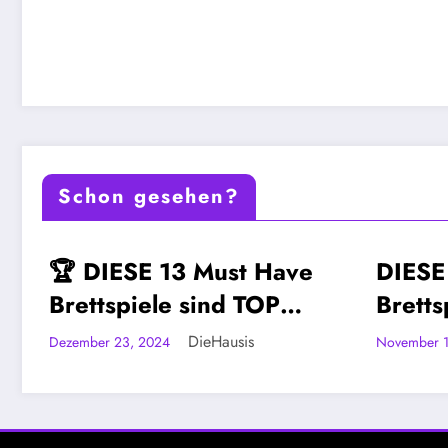
Schon gesehen?
t Have
DIESE 8 Must Have
MUST-HAVE-BRETTSPIELE
 TOP
Brettspiele sind TOP
o]
[Community Video-
is
DieHausis
November 1, 2024
Umfrage]