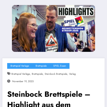
Brettspiel Verlage
Brettspiele
SPIEL Essen
,
,
,
Brettspiel Verläge
Brettspiele
Steinbock Brettspiele
Verlag
November 19, 2025
Steinbock Brettspiele –
Highlight aus dem