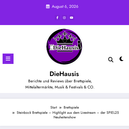
Zum
August 6, 2026
Inhalt
springen
DieHausis
Berichte und Reviews über Brettspiele,
Mittelaltermärkte, Musik & Festivals & CO.
Start
Brettspiele
Steinbock Brettspiele – Highlight aus dem Livestream – der SPIEL25
Neuheitenshow