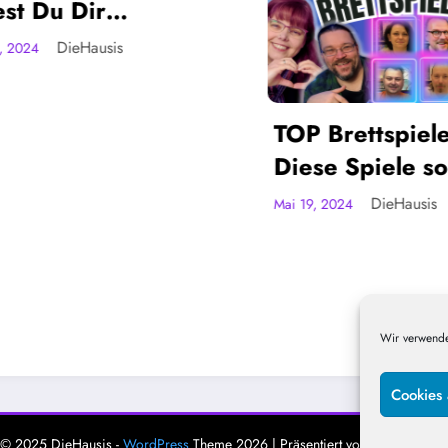
 Du Dir
en! Alles
DieHausis
iel Must Haves?
TOP Brettspiele ⭐
Diese Spiele sollt
spielen! ODER?!
DieHausis
Mai 19, 2024
Wir verwende
Cookies 
© 2025 DieHausis -
WordPress
Theme 2026 | Präsentiert von
SpiceTheme