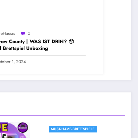
ieHausis
0
row County | WAS IST DRIN? 📦
l Brettspiel Unboxing
tober 1, 2024
MUST-HAVE-BRETTSPIELE