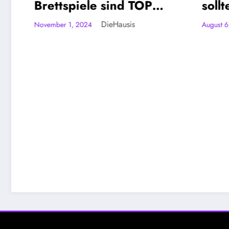
Brettspiele sind TOP
solltest
[Community Video-
anschau
DieHausis
November 1, 2024
August 6, 2024
Umfrage]
Brettsp