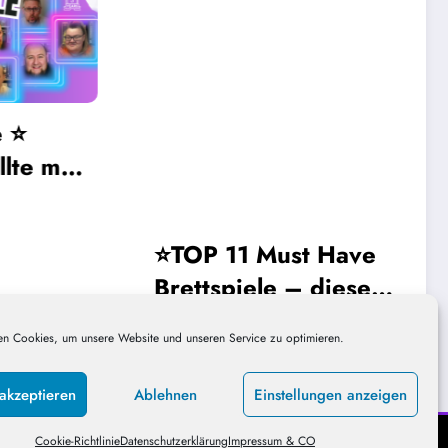
e man
⭐TOP 11 Must Have
Brettspiele – diese
solltest Du dir
DieHausis
Dezember 15, 2023
n Cookies, um unsere Website und unseren Service zu optimieren.
anschauen!
akzeptieren
Ablehnen
Einstellungen anzeigen
Cookie-Richtlinie
Datenschutzerklärung
Impressum & CO
s