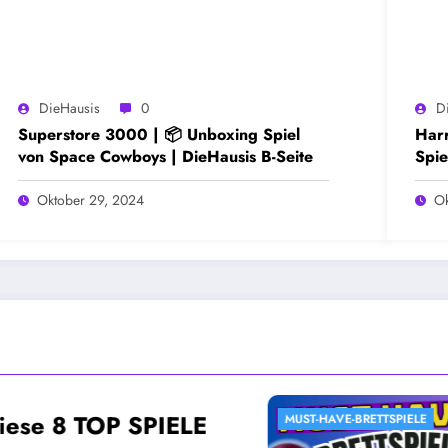
DieHausis
0
D
Superstore 3000 | 📦 Unboxing Spiel
Har
von Space Cowboys | DieHausis B-Seite
Spie
Oktober 29, 2024
Ok
e 8 TOP SPIELE
ETTSPIELE
MUST-HAVE-BRETTSPIELE