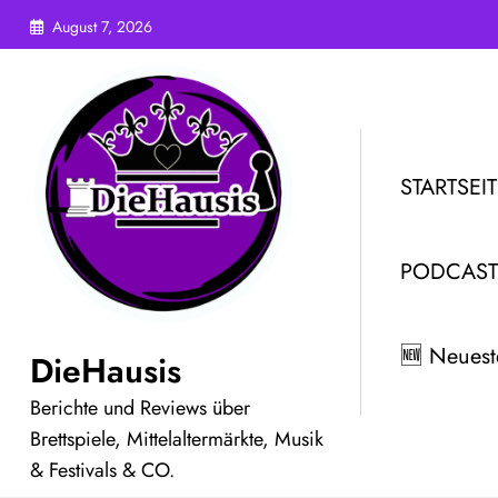
Zum
August 7, 2026
Inhalt
springen
STARTSEIT
PODCAST
🆕 Neuest
DieHausis
Berichte und Reviews über
Brettspiele, Mittelaltermärkte, Musik
& Festivals & CO.