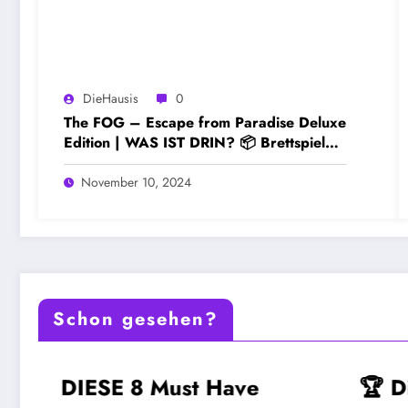
DieHausis
0
The FOG – Escape from Paradise Deluxe
Edition | WAS IST DRIN? 📦 Brettspiel
auspacken
November 10, 2024
Schon gesehen?
DIESE 8 Must Have
🏆 Dies
MUST-HAVE-BRETTSPIELE
MUST-HAVE-BR