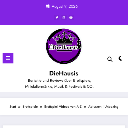
Zum
August 9, 2026
Inhalt
springen
DieHausis
Berichte und Reviews über Brettspiele,
Mittelaltermärkte, Musik & Festivals & CO.
Start
Brettspiele
Brettspiel Videos von A-Z
Abluxxen | Unboxing