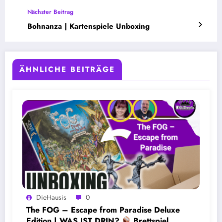
Nächster Beitrag
Bohnanza | Kartenspiele Unboxing
ÄHNLICHE BEITRÄGE
DieHausis
0
The FOG – Escape from Paradise Deluxe
Edition | WAS IST DRIN?
Brettspiel