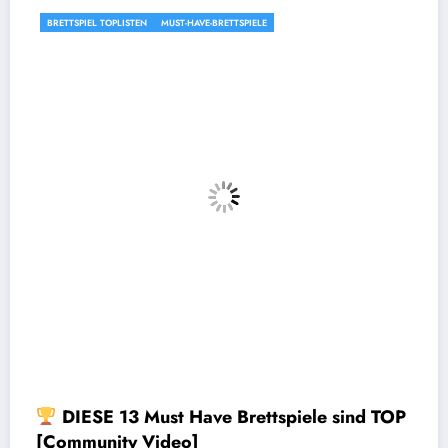
TEN
MUST-HAVE-BRETTSPIELE
MUST-HAVE-BRETTSPIE
 Must Have Brettspiele sind TOP
DIESE 8 Must
 Video]
[Community 