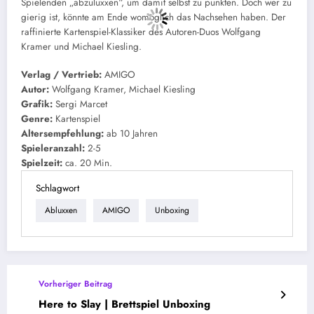
Spielenden „abzuluxxen“, um damit selbst zu punkten. Doch wer zu
gierig ist, könnte am Ende womöglich das Nachsehen haben. Der
raffinierte Kartenspiel-Klassiker des Autoren-Duos Wolfgang
Kramer und Michael Kiesling.
Verlag / Vertrieb:
AMIGO
Autor:
Wolfgang Kramer, Michael Kiesling
Grafik:
Sergi Marcet
Genre:
Kartenspiel
Altersempfehlung:
ab 10 Jahren
Spieleranzahl:
2-5
Spielzeit:
ca. 20 Min.
Schlagwort
Abluxxen
AMIGO
Unboxing
Vorheriger Beitrag
Here to Slay | Brettspiel Unboxing