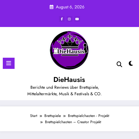
Zum
August 6, 2026
Inhalt
springen
DieHausis
Berichte und Reviews über Brettspiele,
Mittelaltermärkte, Musik & Festivals & CO.
Start
Brettspiele
Brettspielchaoten - Projekt
Brettspielchaoten – Creator Projekt